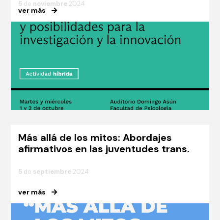
5
de
noviembre
2024
ver más
Más allá de los mitos: Abordajes
afirmativos en las juventudes trans.
5
de
septiembre
2024
ver más