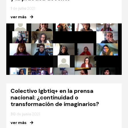
1
de
julio
2021
ver más
Colectivo lgbtiq+ en la prensa
nacional: ¿continuidad o
transformación de imaginarios?
30
de
junio
2021
ver más