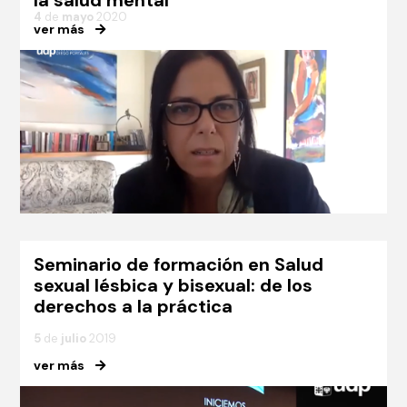
la salud mental”
4
de
mayo
2020
ver más
Seminario de formación en Salud
sexual lésbica y bisexual: de los
derechos a la práctica
5
de
julio
2019
ver más